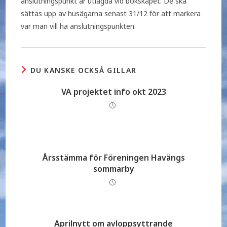
anslutningspunkt är utlagda vid bokskåpet. De ska
sättas upp av husägarna senast 31/12 för att markera
var man vill ha anslutningspunkten.
DU KANSKE OCKSÅ GILLAR
VA projektet info okt 2023
Årsstämma för Föreningen Havängs
sommarby
Aprilnytt om avloppsyttrande