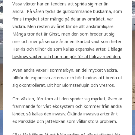
Vissa växter har en tendens att sprida sig mer än
andra. På våren tycks de gulblommande buskarna, som
finns i mycket stor mängd på delar av området, var
vackra. Men resten av året blir de allt anskrämligare.
Många tror det är Ginst, men den som breder ut sig
mer och mer på senare år är en likartad växt som heter
Har-ris och tillhör de som kallas expansiva arter.
I bilaga
beskrivs växten och hur man gör för att bli av med den.
Även andra växer i sommarbyn, en del mycket vackra,
tillhör de expansiva arterna och bör hindras att breda ut
sig okontrollerat. Dit hör Blomsterlupin och Vresros.
Om växten, förutom att den sprider sig mycket, även är
främmande för vårt ekosystem och kommer från andra
länder, så kallas den invasiv. Ökända invasiva arter är t
ex Parkslide och Jättelokan som vållar stora problem.
Så vi får hjälpas åt att hålla ording på vår växtlighet för