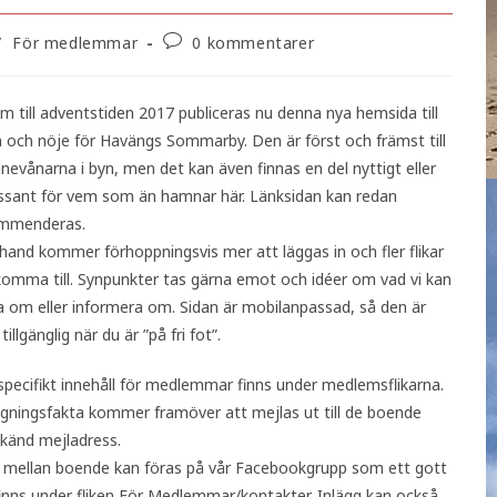
/
För medlemmar
0 kommentarer
 till adventstiden 2017 publiceras nu denna nya hemsida till
 och nöje för Havängs Sommarby. Den är först och främst till
nnevånarna i byn, men det kan även finnas en del nyttigt eller
essant för vem som än hamnar här. Länksidan kan redan
mmenderas.
hand kommer förhoppningsvis mer att läggas in och fler flikar
komma till. Synpunkter tas gärna emot och idéer om vad vi kan
a om eller informera om. Sidan är mobilanpassad, så den är
tillgänglig när du är ”på fri fot”.
pecifikt innehåll för medlemmar finns under medlemsflikarna.
ggningsfakta kommer framöver att mejlas ut till de boende
känd mejladress.
och mellan boende kan föras på vår Facebookgrupp som ett gott
inns under fliken För Medlemmar/kontakter. Inlägg kan också