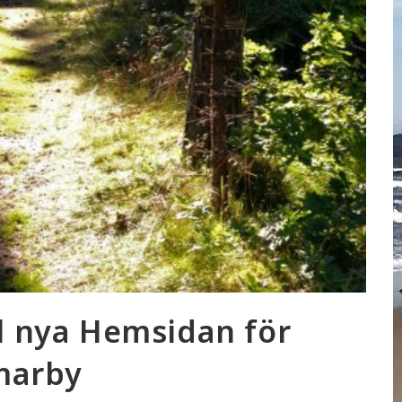
l nya Hemsidan för
marby