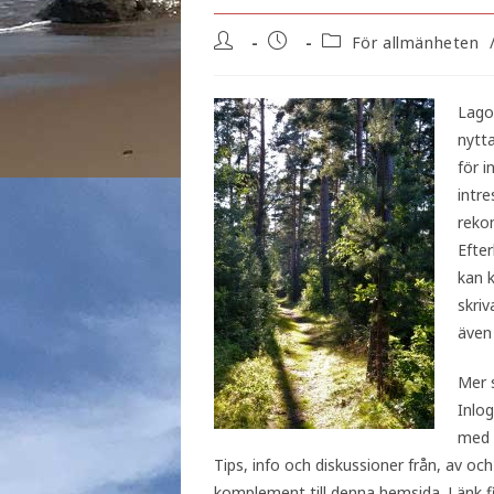
För allmänheten
Lagom
nytta
för i
intr
reko
Efter
kan 
skriv
även 
Mer s
Inlo
med 
Tips, info och diskussioner från, av 
komplement till denna hemsida. Länk f