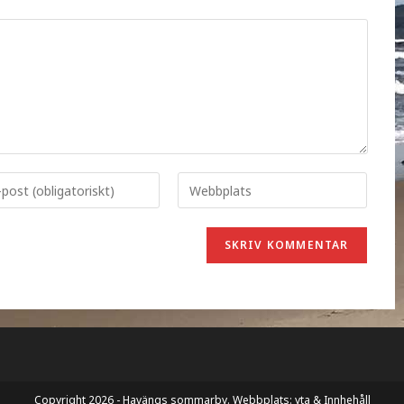
Copyright 2026 - Havängs sommarby. Webbplats:
yta & Innhehåll